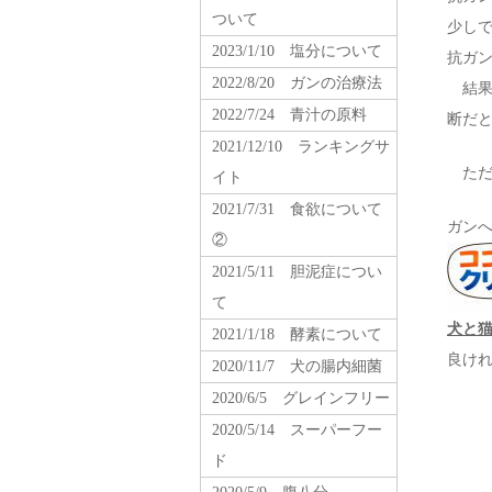
ついて
少し
2023/1/10 塩分について
抗ガ
2022/8/20 ガンの治療法
結果
2022/7/24 青汁の原料
断だ
2021/12/10 ランキングサ
ただ
イト
2021/7/31 食欲について
ガン
②
2021/5/11 胆泥症につい
て
犬と
2021/1/18 酵素について
良け
2020/11/7 犬の腸内細菌
2020/6/5 グレインフリー
2020/5/14 スーパーフー
ド