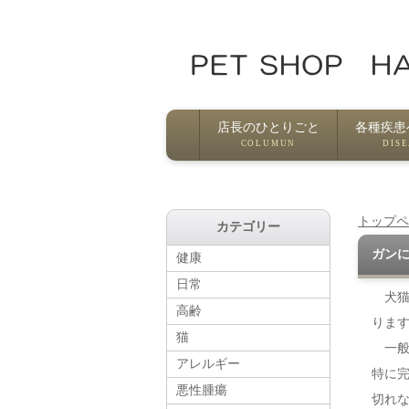
店長のひとりごと
各種疾患
COLUMUN
DIS
トップペ
カテゴリー
ガンに
健康
日常
犬猫
高齢
りま
猫
一般
アレルギー
特に
悪性腫瘍
切れ