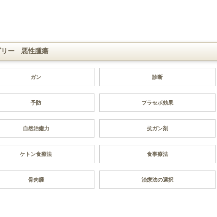
ゴリー 悪性腫瘍
ガン
診断
予防
プラセボ効果
自然治癒力
抗ガン剤
ケトン食療法
食事療法
骨肉腫
治療法の選択