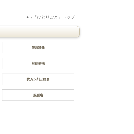
●→「ひとりごと」トップ
健康診断
対症療法
抗ガン剤と絶食
脳腫瘍