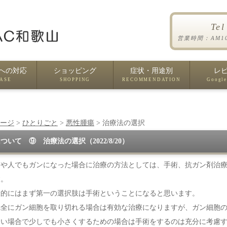
Te
営業時間：AM1
への対応
ショッピング
症状・用途別
レ
EASE
SHOPPING
RECOMMENDATION
Google
ージ
>
ひとりごと
>
悪性腫瘍
> 治療法の選択
ついて ⑨ 治療法の選択（2022/8/20）
や人でもガンになった場合に治療の方法としては、手術、抗ガン剤治療
す。
的にはまず第一の選択肢は手術ということになると思います。
完全にガン細胞を取り切れる場合は有効な治療になりますが、ガン細胞
ない場合で少しでも小さくするための場合は手術をするのは充分に考慮