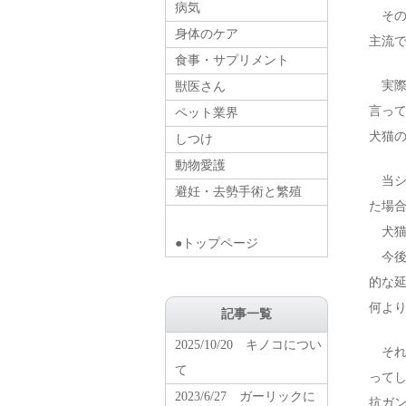
病気
その
身体のケア
主流
食事・サプリメント
実際
獣医さん
言っ
ペット業界
犬猫
しつけ
動物愛護
当シ
避妊・去勢手術と繁殖
た場
犬猫
●トップページ
今後
的な
何よ
記事一覧
2025/10/20 キノコについ
それ
て
って
2023/6/27 ガーリックに
抗ガ