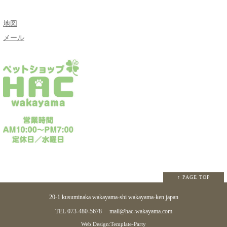
地図
メール
↑ PAGE TOP
20-1 kusuminaka wakayama-shi wakayama-ken japan
TEL 073-480-5678
mail@hac-wakayama.com
Web Design:Template-Party