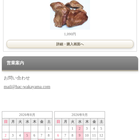
1,090円
詳細・購入画面へ
営業案内
お問い合わせ
mail@hac-wakayama.com
2026年8月
2026年9月
日
月
火
水
木
金
土
日
月
火
水
木
金
土
1
1
2
3
4
5
2
3
4
5
6
7
8
6
7
8
9
10
11
12