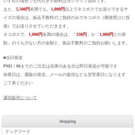
いずれの場合でも代引き手数料は当ショップ負担です。
また、
5,500円
未満でも、
1,000円
以上でネコポスでお送りできるサ
イズの場合は、振込手数料のご負担のみでネコポス（郵便受けに投
函）でお送りさせていただきます。
ネコポスで、
1,000円
未満の場合は、「
330円
」か「
1,000円
との差
額」のうち少ない方の金額と、振込手数料のご負担お願いします。
■当日発送
PM2：00
までのご注文は在庫のある分は即日発送が可能です
休業日は、通販の発送、メールの返信なども翌営業日になります
ご了承ください
通信販売について
shopping
ドッグフード