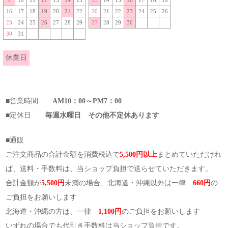
16
17
18
19
20
21
22
20
21
22
23
24
25
26
23
24
25
26
27
28
29
27
28
29
30
30
31
休業日
■営業時間
AM10：00～PM7：00
■定休日
毎週水曜日 その他不定休あります
■通販
ご注文商品の合計金額を消費税込で
5,500円以上
まとめていただけれ
ば、送料・手数料は、当ショップ負担で送らせていただきます。
合計金額が
5,500円
未満の場合、北海道・沖縄以外は一律
660円
の
ご負担をお願いします
北海道・沖縄の方は、一律
1,100円
のご負担をお願いします
いずれの場合でも代引き手数料は当ショップ負担です。