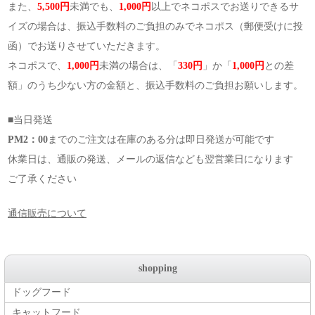
また、
5,500円
未満でも、
1,000円
以上でネコポスでお送りできるサ
イズの場合は、振込手数料のご負担のみでネコポス（郵便受けに投
函）でお送りさせていただきます。
ネコポスで、
1,000円
未満の場合は、「
330円
」か「
1,000円
との差
額」のうち少ない方の金額と、振込手数料のご負担お願いします。
■当日発送
PM2：00
までのご注文は在庫のある分は即日発送が可能です
休業日は、通販の発送、メールの返信なども翌営業日になります
ご了承ください
通信販売について
shopping
ドッグフード
キャットフード