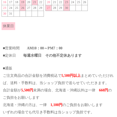
16
17
18
19
20
21
22
20
21
22
23
24
25
26
23
24
25
26
27
28
29
27
28
29
30
30
31
休業日
■営業時間
AM10：00～PM7：00
■定休日
毎週水曜日 その他不定休あります
■通販
ご注文商品の合計金額を消費税込で
5,500円以上
まとめていただけれ
ば、送料・手数料は、当ショップ負担で送らせていただきます。
合計金額が
5,500円
未満の場合、北海道・沖縄以外は一律
660円
の
ご負担をお願いします
北海道・沖縄の方は、一律
1,100円
のご負担をお願いします
いずれの場合でも代引き手数料は当ショップ負担です。